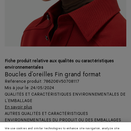
Fiche produit relative aux qualités ou caractéristiques
environnementales
Boucles d'oreilles Fin grand format
Référence produit :
786206V50708117
Mis à jour le :
24/05/2024
QUALITÉS ET CARACTÉRISTIQUES ENVIRONNEMENTALES DE
L’EMBALLAGE
En savoir plus
AUTRES QUALITÉS ET CARACTÉRISTIQUES
ENVIRONNEMENTALES DU PRODUIT OU DES EMBALLAGES
Description :
We use cookies and similar technologies to enhance site navigation, analyze site